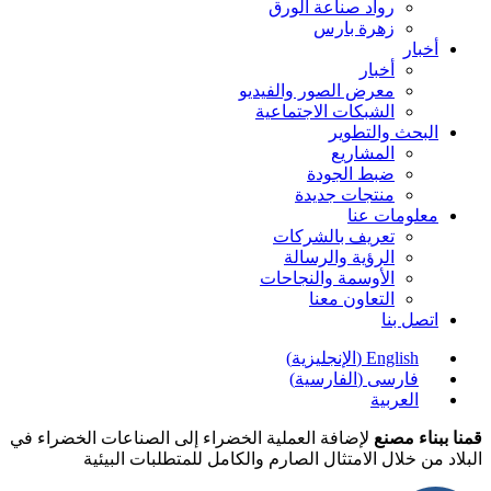
رواد صناعة الورق
زهرة بارس
أخبار
أخبار
معرض الصور والفيديو
الشبكات الاجتماعية
البحث والتطوير
المشاريع
ضبط الجودة
منتجات جديدة
معلومات عنا
تعريف بالشركات
الرؤية والرسالة
الأوسمة والنجاحات
التعاون معنا
اتصل بنا
English
(
الإنجليزية
)
فارسی
(
الفارسية
)
العربية
قمنا ببناء مصنع
لإضافة العملية الخضراء إلى الصناعات الخضراء في
البلاد من خلال الامتثال الصارم والكامل للمتطلبات البيئية