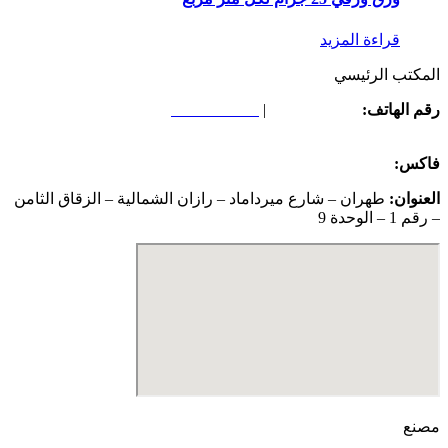
قراءة المزيد
المكتب الرئيسي
رقم الهاتف:
02126645793
|
02126645073
رقم الهاتف:
02126645793
|
02126645073
فاکس:
02126645794
العنوان:
طهران – شارع ميرداماد – رازان الشمالية – الزقاق الثامن
– رقم 1 – الوحدة 9
مصنع