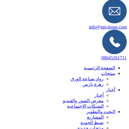
info@gpi-tissue.com
08645261711
الصفحة الرئيسية
منتجات
رواد صناعة الورق
زهرة بارس
أخبار
أخبار
معرض الصور والفيديو
الشبكات الاجتماعية
البحث والتطوير
المشاريع
ضبط الجودة
منتجات جديدة