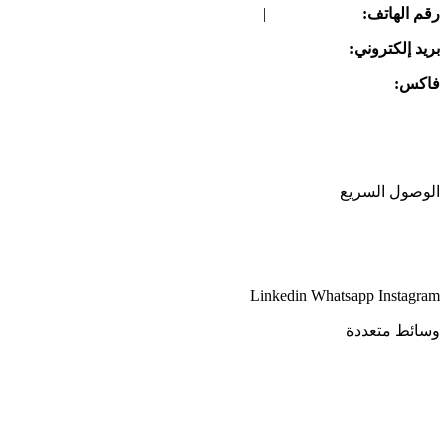
رقم الهاتف:
08645261709
|
08645261707
بريد إلكتروني:
info@gpi-tissue.com
فاکس:
08645261707
العنوان:
مجمع بيشگامان لصناعة الورق، مقابل صدرآباد، بعد زاوية،
منطقة زرندیه، الكيلومتر 82، طريق طهران-ساوه القديم، الرمز
البريدي 3779171132
الوصول السريع
مقدمة الشركة
اتصل بنا
Linkedin
Whatsapp
Instagram
وسائط متعددة
أخبار
معرض الصور
كتالوج