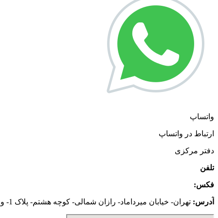
واتساپ
ارتباط در واتساپ
دفتر مرکزی
تلفن
:
02126645793
|
02126645073
فکس:
02126645794
آدرس:
تهران- خیابان میرداماد- رازان شمالی- کوچه هشتم- پلاک 1- واحد 9