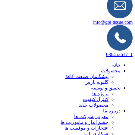
info@gpi-tissue.com
08645261711
خانه
محصولات
پیشگامان صنعت کاغذ
گلپونه پارس
تحقیق و توسعه
پروژه ها
کنترل کیفیت
محصولات جدید
درباره ما
معرفی شرکت ها
چشم انداز و ماموریت ها
افتخارات و موفقیت ها
همکاری با ما