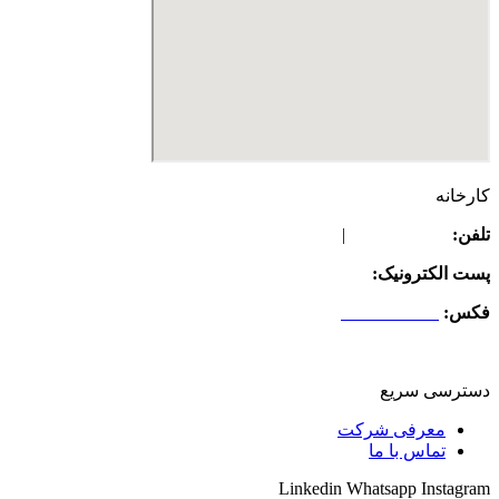
کارخانه
تلفن:
08645261709
|
08645261707
پست الکترونیک:
info@gpi-tissue.com
فکس:
08645261707
آدرس:
کیلومتر 82 جاده قدیم تهران به ساوه ، منطقه زرندیه ، بعد از زاویه ، روبروی صدرآباد ، مجتمع صنعتی پیشگامان صنعت کاغذ کد پستی 3779171132
دسترسی سریع
معرفی شرکت
تماس با ما
Linkedin
Whatsapp
Instagram