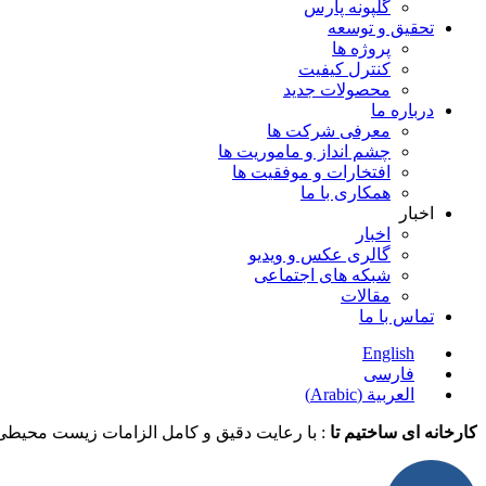
گلپونه پارس
تحقیق و توسعه
پروژه ها
کنترل کیفیت
محصولات جدید
درباره ما
معرفی شرکت ها
چشم انداز و ماموریت ها
افتخارات و موفقیت ها
همکاری با ما
اخبار
اخبار
گالری عکس و ویدیو
شبکه های اجتماعی
مقالات
تماس با ما
English
فارسی
العربية
(
Arabic
)
کارخانه ای ساختیم تا
: با رعایت دقیق و کامل الزامات زیست محیطی ،