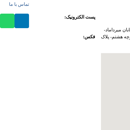
08645261707
تماس با ما
021
پست الکترونیک:
info@gpi-
tissue.com
بان میرداماد-
چه هشتم- پلاک
فکس:
08645261707
آدرس:
کیلومتر 82 جاده قدیم
تهران به ساوه ، منطقه زرندیه ،
بعد از زاویه ، روبروی صدرآباد ،
مجتمع صنعتی پیشگامان صنعت
کاغذ کد پستی 3779171132