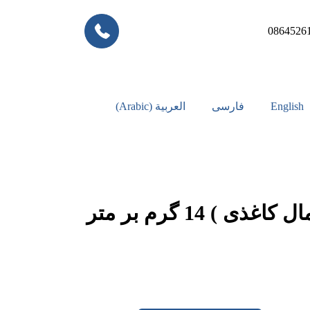
0864526
English
فارسی
العربية
(
Arabic
)
کاغذ تیشو ( دستمال کاغذی ) 14 گرم بر متر