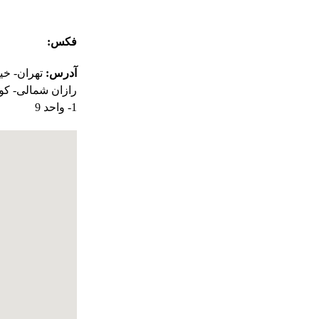
02126645073
فکس:
26645794
آدرس:
تهران- خیا
رازان شمالی- کو
1- واحد 9