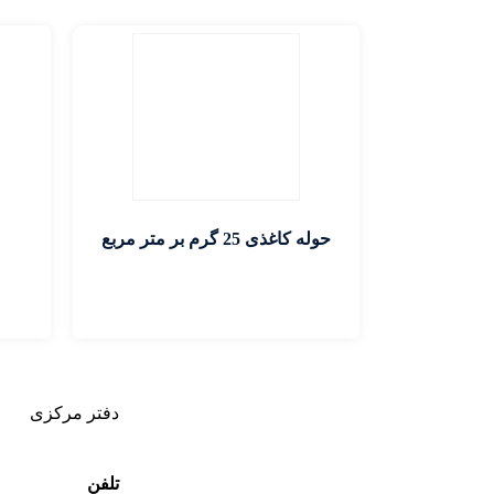
حوله کاغذی 25 گرم بر متر مربع
اطلاعات بیشتر
دفتر مرکزی
تلفن
:
126645793