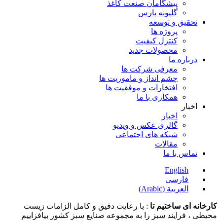
پیشگامان صنعت کاغذ
گلپونه پارس
تحقیق و توسعه
پروژه ها
کنترل کیفیت
محصولات جدید
درباره ما
معرفی شرکت ها
چشم انداز و ماموریت ها
افتخارات و موفقیت ها
همکاری با ما
اخبار
اخبار
گالری عکس و ویدیو
شبکه های اجتماعی
مقالات
تماس با ما
English
فارسی
العربية
(
Arabic
)
کارخانه ای ساختیم تا
: با رعایت دقیق و کامل الزامات زیست
محیطی ، فرایند سبز را به مجموعه صنایع سبز کشور بیافزاییم