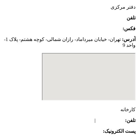
دفتر مرکزی
تلفن
:
02126645793
|
02126645073
فکس:
02126645794
آدرس:
تهران- خیابان میرداماد- رازان شمالی- کوچه هشتم- پلاک 1-
واحد 9
کارخانه
تلفن:
08645261709
|
08645261707
پست الکترونیک:
info@gpi-tissue.com