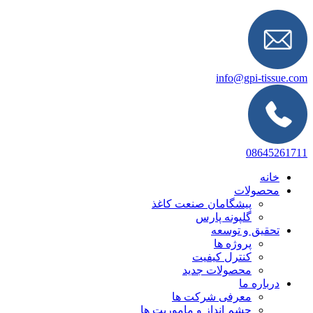
info@gpi-tissue.com
08645261711
خانه
محصولات
پیشگامان صنعت کاغذ
گلپونه پارس
تحقیق و توسعه
پروژه ها
کنترل کیفیت
محصولات جدید
درباره ما
معرفی شرکت ها
چشم انداز و ماموریت ها