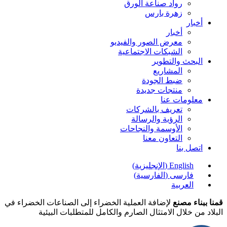
رواد صناعة الورق
زهرة بارس
أخبار
أخبار
معرض الصور والفيديو
الشبكات الاجتماعية
البحث والتطوير
المشاريع
ضبط الجودة
منتجات جديدة
معلومات عنا
تعريف بالشركات
الرؤية والرسالة
الأوسمة والنجاحات
التعاون معنا
اتصل بنا
English
(
الإنجليزية
)
فارسی
(
الفارسية
)
العربية
قمنا ببناء مصنع
لإضافة العملية الخضراء إلى الصناعات الخضراء في
البلاد من خلال الامتثال الصارم والكامل للمتطلبات البيئية