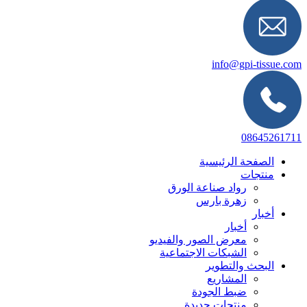
info@gpi-tissue.com
08645261711
الصفحة الرئيسية
منتجات
رواد صناعة الورق
زهرة بارس
أخبار
أخبار
معرض الصور والفيديو
الشبكات الاجتماعية
البحث والتطوير
المشاريع
ضبط الجودة
منتجات جديدة