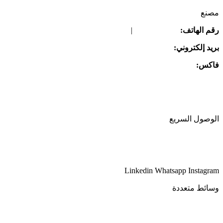
مصنع
رقم الهاتف:
08645261709
|
08645261707
بريد إلكتروني:
info@gpi-tissue.com
فاکس:
08645261707
العنوان:
مجمع بيشگامان لصناعة الورق، مقابل صدرآباد، بعد زاوية،
منطقة زرندیه، الكيلومتر 82، طريق طهران-ساوه القديم، الرمز
البريدي 3779171132
الوصول السريع
مقدمة الشركة
اتصل بنا
Linkedin
Whatsapp
Instagram
وسائط متعددة
أخبار
معرض الصور