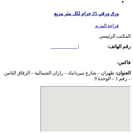
ورق ورقي 25 جرام لكل متر مربع
قراءة المزيد
المكتب الرئيسي
رقم الهاتف:
02126645793
|
02126645073
رقم الهاتف:
02126645793
|
02126645073
فاکس:
02126645794
العنوان:
طهران – شارع ميرداماد – رازان الشمالية – الزقاق الثامن
– رقم 1 – الوحدة 9