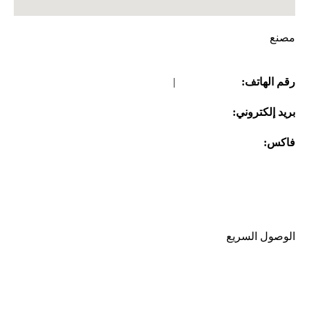
مصنع
رقم الهاتف:
08645261709
|
08645261707
بريد إلكتروني:
info@gpi-tissue.com
فاکس:
08645261707
العنوان:
مجمع بيشگامان لصناعة الورق، مقابل صدرآباد، بعد
زاوية، منطقة زرندیه، الكيلومتر 82، طريق طهران-ساوه القديم،
الرمز البريدي 3779171132
الوصول السريع
مقدمة الشركة