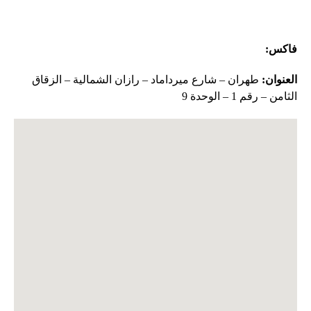
رقم الهاتف:
02126645793
|
02126645073
فاکس:
02126645794
العنوان:
طهران – شارع ميرداماد – رازان الشمالية – الزقاق
الثامن – رقم 1 – الوحدة 9