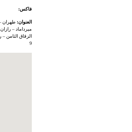
فاکس:
26645794
العنوان:
طهران –
ميرداماد – رازان 
9