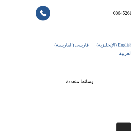
0864526
Englis
(
الإنجليزية
)
فارسی
(
الفارسية
)
لعربية
وسائط متعددة
أخبار
معرض الصور
كتالوج