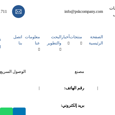
عات
1711
info@pskcompany.com
ل
الصفحة
منتجات
أخبار
البحث
معلومات
اتصل
h
الرئيسية
والتطوير
عنا
بنا
ا
مصنع
الوصول السريع
0212664
|
رقم الهاتف:
08645261709
|
مقدمة الشركة
08645261707
اتصل بنا
0212664
|
بريد إلكتروني:
info@gpi-
tissue.com