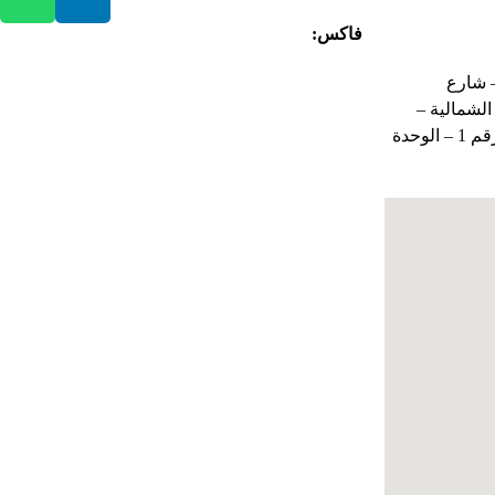
021
فاکس:
08645261707
 شارع
العنوان:
مجمع بيشگامان
الشمالية –
لصناعة الورق، مقابل صدرآباد،
الزقاق الثامن – رقم 1 – الوحدة
بعد زاوية، منطقة زرندیه،
الكيلومتر 82، طريق طهران-
ساوه القديم، الرمز البريدي
3779171132