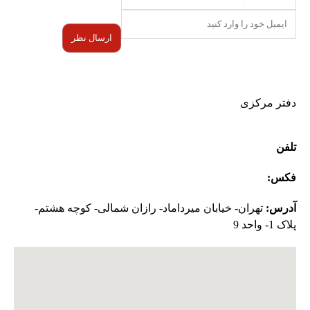
دفتر مرکزی
تلفن
:
02126645793
|
02126645073
فکس:
02126645794
آدرس:
تهران- خیابان میرداماد- رازان شمالی- کوچه هشتم-
پلاک 1- واحد 9