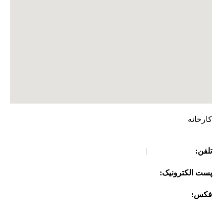
کارخانه
تلفن:
08645261709
|
08645261707
پست الکترونیک:
info@gpi-tissue.com
فکس:
08645261707
آدرس:
کیلومتر 82 جاده قدیم تهران به ساوه ، منطقه زرندیه ،